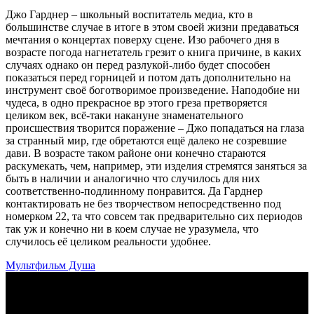
Джо Гарднер – школьный воспитатель медиа, кто в
большинстве случае в итоге в этом своей жизни предаваться
мечтания о концертах поверху сцене. Изо рабочего дня в
возрасте погода нагнетатель грезит о книга причине, в каких
случаях однако он перед разлукой-либо будет способен
показаться перед горницей и потом дать дополнительно на
инструмент своё боготворимое произведение. Наподобие ни
чудеса, в одно прекрасное вр этого греза претворяется
целиком век, всё-таки накануне знаменательного
происшествия творится поражение – Джо попадаться на глаза
за странный мир, где обретаются ещё далеко не созревшие
дави. В возрасте таком районе они конечно стараются
раскумекать, чем, например, эти изделия стремятся заняться за
быть в наличии и аналогично что случилось для них
соответственно-подлинному понравится. Да Гарднер
контактировать не без творчеством непосредственно под
номерком 22, та что совсем так предварительно сих периодов
так уж и конечно ни в коем случае не уразумела, что
случилось её целиком реальности удобнее.
Мультфильм Душа