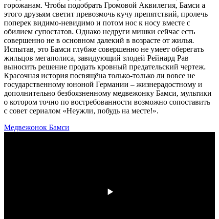
горожанам. Чтобы подобрать Громовой Аквилегия, Бамси а
этого друзьям светит превозмочь кучу препятствий, пролечь
поперек видимо-невидимо и потом нос к носу вместе с
обилием супостатов. Однако недруги мишки сейчас есть
совершенно не в основном далекий в возрасте от жилья.
Испытав, это Бамси глубже совершенно не умеет оберегать
жильцов мегаполиса, завидующий злодей Рейнард Рав
выносить решение продать кровный предательский чертеж.
Красочная история посвящёна только-только ли вовсе не
государственному юноной Германии – жизнерадостному и
дополнительно безбоязненному медвежонку Бамси, мультики
о котором точно по востребованности возможно сопоставить
с совет сериалом «Неужли, побудь на месте!».
Медвежонок Бамси