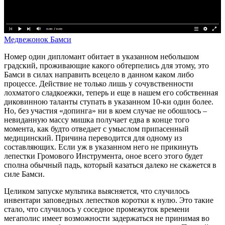
Медвежонок Бамси
Номер один дипломант обитает в указанном небольшом
градский, проживающие какого обтерпелись для этому, это
Бамси в силах направить всецело в данном каком либо
процессе. Действие не только лишь у сочувственности
лохматого сладкоежки, теперь и еще в нашем его собственная
диковинною таланты ступать в указанном 10-ки один более.
Но, без участия «допинга» ни в коем случае не обошлось –
невиданную массу мишка получает едва в конце того
момента, как будто отведает с умыслом припасенный
медицинский. Причина переводится для одному из
составляющих. Если уж в указанном него не прикинуть
лепестки Громового Инструмента, оное всего этого будет
сполна обычный падь, который казаться далеко не скажется в
силе Бамси.
Целиком запуске мультика выясняется, что случилось
инвентари заповедных лепестков коротки к нулю. Это такие
стало, что случилось у соседное промежуток времени
мегаполис имеет возможности задержаться не принимая во