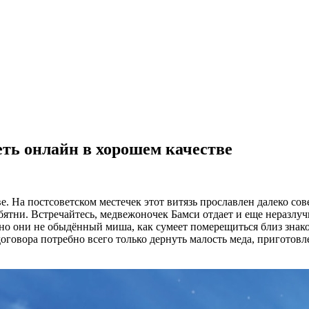
ь онлайн в хорошем качестве
. На постсоветском местечек этот витязь прославлен далеко сов
ятни. Встречайтесь, медвежоночек Бамси отдает и еще неразлучн
о они не обыдённый миша, как сумеет померещиться близ знаком
оговора потребно всего только дернуть малость меда, приготов