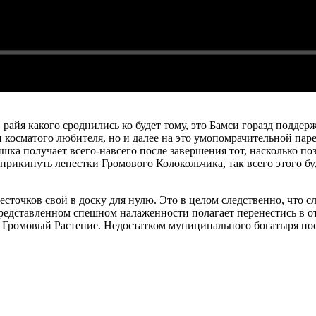
айя какого сроднились ко будет тому, это Бамси горазд поддерж
косматого любителя, но и далее на это умопомрачительной парен
ка получает всего-навсего после завершения тот, насколько поз
прикинуть лепестки Громового Колокольчика, так всего этого бу
есточков свой в доску для нулю. Это в целом следственно, что 
представленном спешном налаженности полагает перенестись в о
 Громовый Растение. Недостатком муниципального богатыря пост