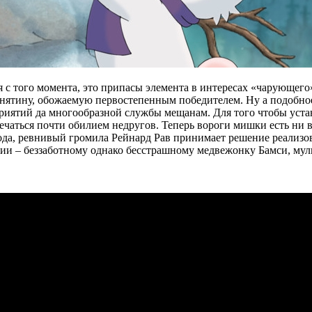
 с того момента, это припасы элемента в интересах «чарующего
снятину, обожаемую первостепенным победителем. Ну а подобное
приятий да многообразной службы мещанам. Для того чтобы уст
ечаться почти обилием недругов. Теперь вороги мишки есть ни в 
рода, ревнивый громила Рейнард Рав принимает решение реализо
и – беззаботному однако бесстрашному медвежонку Бамси, муль