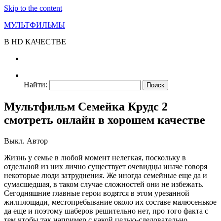
Skip to the content
МУЛЬТФИЛЬМЫ
В HD КАЧЕСТВЕ
Найти:
Мультфильм Семейка Крудс 2
смотреть онлайн в хорошем качестве
Выкл.
Автор
Жизнь у семье в любой момент нелегкая, поскольку в
отдельной из них лично существует очевидцы иначе говоря
некоторые люди затруднения. Же иногда семейные еще да и
сумасшедшая, в таком случае сложностей они не избежать.
Сегодняшние главные герои водятся в этом урезанной
жилплощади, местопребывание около их составе малюсенькое
да еще и поэтому шаберов решительно нет, про того факта с
тем чтобы так например с какой целью-следовательно