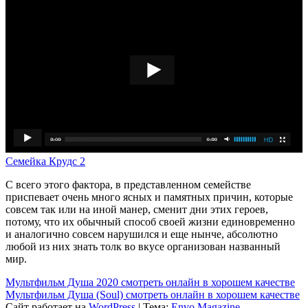
Семейка Крудс 2
С всего этого фактора, в представленном семействе
приспевает очень много ясных и памятных причин, которые
совсем так или на иной манер, сменит дни этих героев,
потому, что их обычный способ своей жизни единовременно
и аналогично совсем нарушился и еще нынче, абсолютно
любой из них знать толк во вкусе организован названный
мир.
Мультфильм Душа 2020 смотреть онлайн в хорошем качестве
Мультфильм Душа (Soul) смотреть онлайн в хорошем качестве
Сайт работает на
WordPress
|
Тема:
Envo Magazine