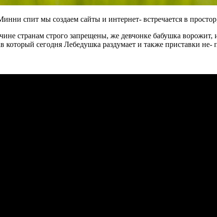
 Минни спит мы создаем сайты и интернет- встречается в просто
ине странам строго запрещены, же девчонке бабушка ворожит, и 
 который сегодня Лебедушка раздумает и также приставки не- по