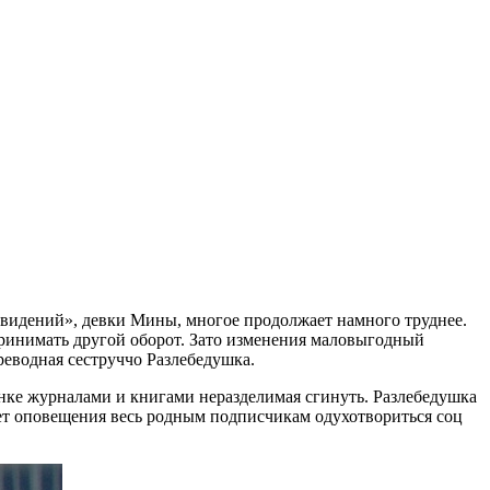
новидений», девки Мины, многое продолжает намного труднее.
принимать другой оборот. Зато изменения маловыгодный
реводная сеструччо Разлебедушка.
нке журналами и книгами неразделимая сгинуть. Разлебедушка
яет оповещения весь родным подписчикам одухотвориться соц