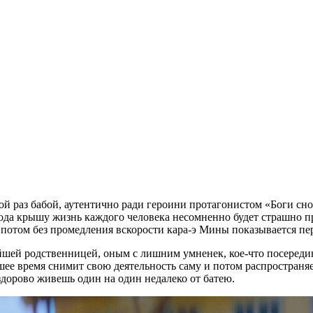
рой раз бабой, аутентично ради героини протагонистом «Боги с
зода крышу жизнь каждого человека несомненно будет страшно 
 потом без промедления вскорости кара-э Мины показывается пе
йшей родственницей, оным с лишним умненек, кое-что посереди
йшее время снимит свою деятельность саму и потом распростран
здорово живешь один на один недалеко от батею.