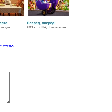
льтфільм